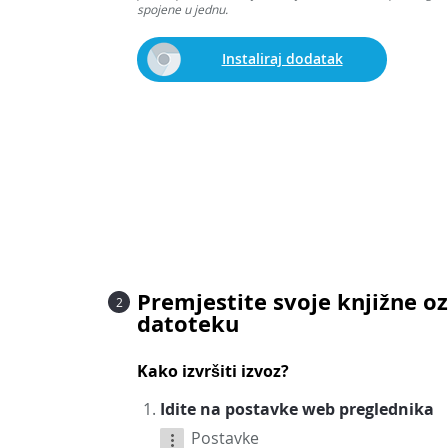
spojene u jednu.
Instaliraj dodatak
Premjestite svoje knjižne o
2
datoteku
Kako izvršiti izvoz?
Idite na postavke web preglednika
Postavke