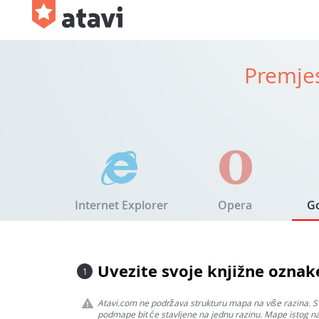
Premjes
Internet Explorer
Opera
G
Uvezite svoje knjižne ozna
1
Atavi.com ne podržava strukturu mapa na više razina. S
podmape bit će stavljene na jednu razinu. Mape istog na