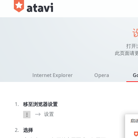
打开
此页面请更改
Internet Explorer
Opera
G
移至浏览器设置
设置
选择