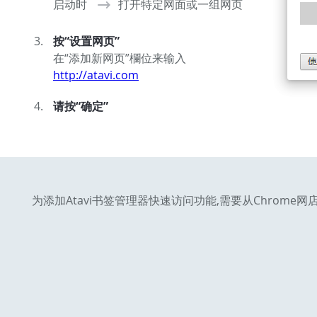
启动时
打开特定网面或一组网页
按“设置网页”
在“添加新网页”欄位来输入
http://atavi.com
请按“确定”
为添加Atavi书签管理器快速访问功能,需要从Chrome